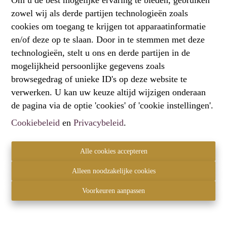
zowel wij als derde partijen technologieën zoals
Oeps, deze pagina bestaat niet
cookies om toegang te krijgen tot apparaatinformatie
meer
en/of deze op te slaan. Door in te stemmen met deze
technologieën, stelt u ons en derde partijen in de
mogelijkheid persoonlijke gegevens zoals
browsegedrag of unieke ID's op deze website te
verwerken. U kan uw keuze altijd wijzigen onderaan
Te koop
Te huur
de pagina via de optie 'cookies' of 'cookie instellingen'.
Cookiebeleid
en
Privacybeleid
.
Alle cookies accepteren
Contact
Alleen noodzakelijke cookies
Hartemberg Vastgoed
2820 Bonheiden
Voorkeuren aanpassen
+32 472 61 60 00
info@hartemberg.be