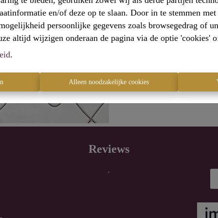
aring te bieden, gebruiken zowel wij als derde partijen techn
raatinformatie en/of deze op te slaan. Door in te stemmen met 
e mogelijkheid persoonlijke gegevens zoals browsegedrag of un
e altijd wijzigen onderaan de pagina via de optie 'cookies' of 
Te ko
eid
.
en
Alleen noodzakelijke cookies
Reviews
.