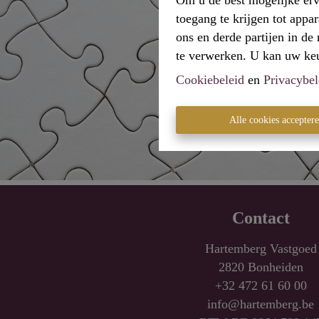
Om u de best mogelijke erv
toegang te krijgen tot appa
ons en derde partijen in d
te verwerken. U kan uw keuz
Cookiebeleid
en
Privacybel
Alle cookies accepter
Contact
Hartemberg Vastgoed
2820 Bonheiden
+32 472 61 60 00
info@hartemberg.be