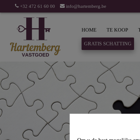
+32 472 61 60 00
info@hartemberg.be
HOME
TE KOOP
GRATIS SCHATTING