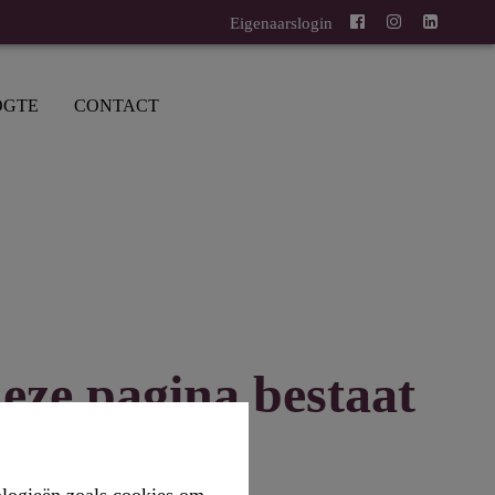
Eigenaarslogin
OGTE
CONTACT
eze pagina bestaat
niet meer