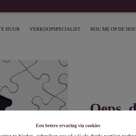
TE HUUR
VERKOOPSPECIALIST
HOU ME OP DE HO
Oeps, d
Een betere ervaring via cookies