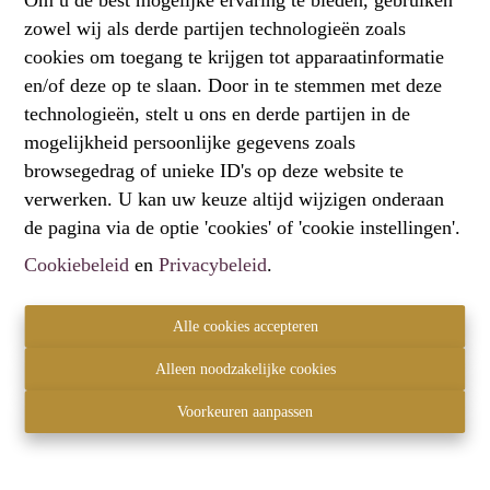
zowel wij als derde partijen technologieën zoals
Oeps, deze pagina bestaat niet
cookies om toegang te krijgen tot apparaatinformatie
meer
en/of deze op te slaan. Door in te stemmen met deze
technologieën, stelt u ons en derde partijen in de
mogelijkheid persoonlijke gegevens zoals
browsegedrag of unieke ID's op deze website te
verwerken. U kan uw keuze altijd wijzigen onderaan
Te koop
Te huur
de pagina via de optie 'cookies' of 'cookie instellingen'.
Cookiebeleid
en
Privacybeleid
.
Alle cookies accepteren
Contact
Alleen noodzakelijke cookies
Hartemberg Vastgoed
2820 Bonheiden
Voorkeuren aanpassen
+32 472 61 60 00
info@hartemberg.be