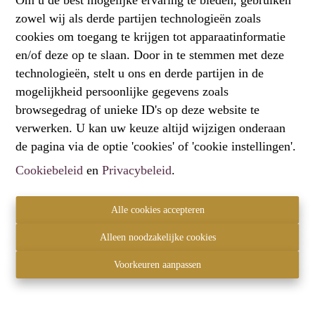
zowel wij als derde partijen technologieën zoals
Oeps, deze pagina bestaat niet
cookies om toegang te krijgen tot apparaatinformatie
meer
en/of deze op te slaan. Door in te stemmen met deze
technologieën, stelt u ons en derde partijen in de
mogelijkheid persoonlijke gegevens zoals
browsegedrag of unieke ID's op deze website te
verwerken. U kan uw keuze altijd wijzigen onderaan
Te koop
Te huur
de pagina via de optie 'cookies' of 'cookie instellingen'.
Cookiebeleid
en
Privacybeleid
.
Alle cookies accepteren
Contact
Alleen noodzakelijke cookies
Hartemberg Vastgoed
2820 Bonheiden
Voorkeuren aanpassen
+32 472 61 60 00
info@hartemberg.be