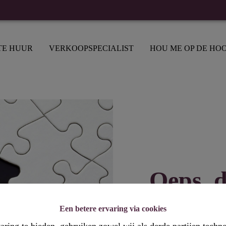
TE HUUR
VERKOOPSPECIALIST
HOU ME OP DE HO
Oeps, d
Een betere ervaring via cookies