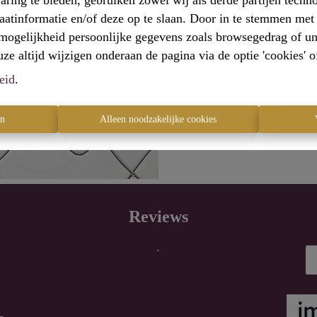
aring te bieden, gebruiken zowel wij als derde partijen techn
raatinformatie en/of deze op te slaan. Door in te stemmen met 
e mogelijkheid persoonlijke gegevens zoals browsegedrag of un
e altijd wijzigen onderaan de pagina via de optie 'cookies' of 
Te ko
eid
.
en
Alleen noodzakelijke cookies
Reviews
.