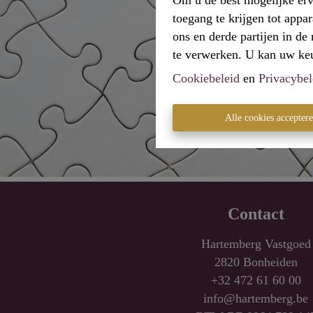
Om u de best mogelijke erv
toegang te krijgen tot appa
ons en derde partijen in d
te verwerken. U kan uw keuz
Cookiebeleid
en
Privacybel
Alle cookies accepter
Contact
Hartemberg Vastgoed
2820 Bonheiden
+32 472 61 60 00
info@hartemberg.be