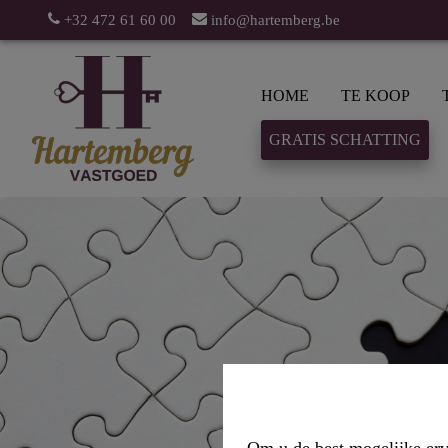
+32 472 61 60 00
info@hartemberg.be
HOME
TE KOOP
GRATIS SCHATTING