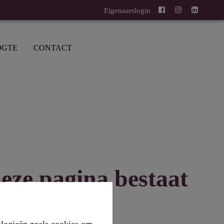
Eigenaarslogin
OGTE
CONTACT
eze pagina bestaat
niet meer