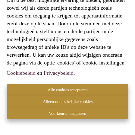
zowel wij als derde partijen technologieën zoals
Oeps, deze pagina bestaat niet
cookies om toegang te krijgen tot apparaatinformatie
meer
en/of deze op te slaan. Door in te stemmen met deze
technologieën, stelt u ons en derde partijen in de
mogelijkheid persoonlijke gegevens zoals
browsegedrag of unieke ID's op deze website te
verwerken. U kan uw keuze altijd wijzigen onderaan
Te koop
Te huur
de pagina via de optie 'cookies' of 'cookie instellingen'.
Cookiebeleid
en
Privacybeleid
.
Alle cookies accepteren
Contact
Alleen noodzakelijke cookies
Hartemberg Vastgoed
2820 Bonheiden
Voorkeuren aanpassen
+32 472 61 60 00
info@hartemberg.be