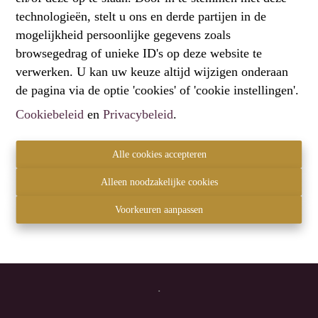
technologieën, stelt u ons en derde partijen in de
mogelijkheid persoonlijke gegevens zoals
browsegedrag of unieke ID's op deze website te
verwerken. U kan uw keuze altijd wijzigen onderaan
de pagina via de optie 'cookies' of 'cookie instellingen'.
Contact
Cookiebeleid
en
Privacybeleid
.
Hartemberg Vastgoed
2820 Bonheiden
Alle cookies accepteren
+32 472 61 60 00
Alleen noodzakelijke cookies
info@hartemberg.be
BTW BE 0864.789.147
Voorkeuren aanpassen
Privacy statement
-
Disclaimer
Reviews
.