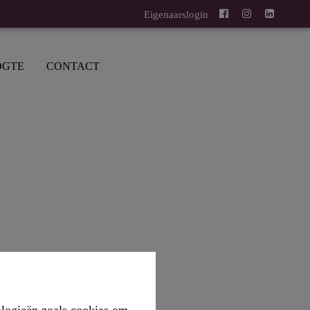
Eigenaarslogin
OGTE
CONTACT