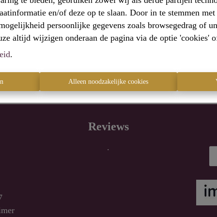
aring te bieden, gebruiken zowel wij als derde partijen techn
Terug naar de vorige pagina
Terug naar de homepagina
raatinformatie en/of deze op te slaan. Door in te stemmen met 
e mogelijkheid persoonlijke gegevens zoals browsegedrag of un
e altijd wijzigen onderaan de pagina via de optie 'cookies' of 
eid
.
en
Alleen noodzakelijke cookies
Reviews
.
7
imer