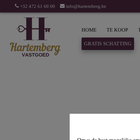
+32 472 61 60 00
info@hartemberg.be
HOME
TE KOOP
GRATIS SCHATTING