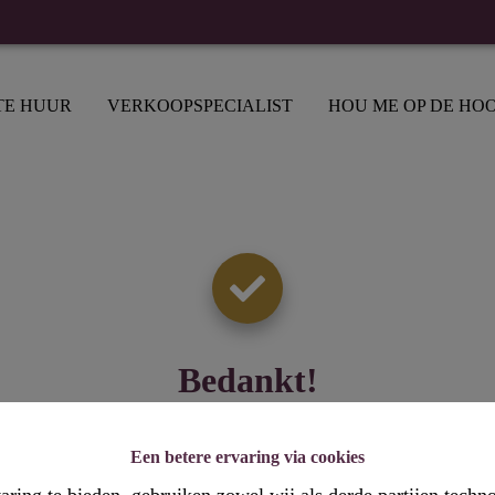
TE HUUR
VERKOOPSPECIALIST
HOU ME OP DE HO
Bedankt
!
Een betere ervaring via cookies