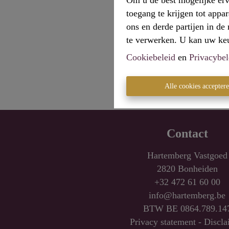
Om u de best mogelijke erv
toegang te krijgen tot appa
ons en derde partijen in d
te verwerken. U kan uw keuz
Cookiebeleid
en
Privacybel
Alle cookies accepter
Contact
Hartemberg Vastgoed
2820 Bonheiden
+32 472 61 60 00
info@hartemberg.be
BTW BE 0864.789.14
Privacy statement
-
Discla