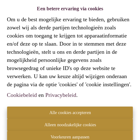
Een betere ervaring via cookies
Om u de best mogelijke ervaring te bieden, gebruiken
zowel wij als derde partijen technologieën zoals
cookies om toegang te krijgen tot apparaatinformatie
en/of deze op te slaan. Door in te stemmen met deze
technologieën, stelt u ons en derde partijen in de
Appartement met 3 grote kamers, balkon en kelder
mogelijkheid persoonlijke gegevens zoals
browsegedrag of unieke ID's op deze website te
Frans Reyniersstraat 46 0101, 2811 Hombeek
verwerken. U kan uw keuze altijd wijzigen onderaan
de pagina via de optie 'cookies' of 'cookie instellingen'.
€ 367.000
Cookiebeleid
en
Privacybeleid
.
3
2
154 m²
Alle cookies accepteren
Alleen noodzakelijke cookies
Contact
Voorkeuren aanpassen