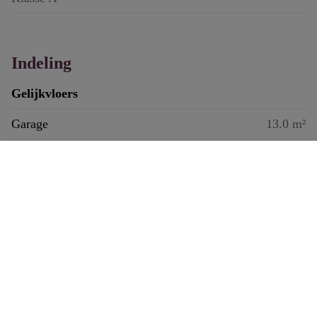
Indeling
Gelijkvloers
Garage
13.0 m²
0472 61 60 00
Kaartweergave