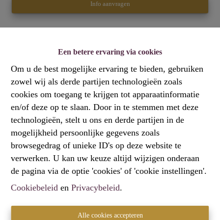
Info aanvragen
1
Een betere ervaring via cookies
Om u de best mogelijke ervaring te bieden, gebruiken
zowel wij als derde partijen technologieën zoals
Deze onmiddelijke beschikbare garagebox vormt een
cookies om toegang te krijgen tot apparaatinformatie
zorgeloze, toekomstgerichte investering. De oprit werd
en/of deze op te slaan. Door in te stemmen met deze
volledig vernieuwd met waterdoorlatende materialen en
technologieën, stelt u ons en derde partijen in de
is permanent zichtbaar voor de eigenaar, via de
mogelijkheid persoonlijke gegevens zoals
geïnstalleerde camera's. Elke garage kreeg een nieuwe
browsegedrag of unieke ID's op deze website te
Hörmann-sectionaalpoort, uitgerust met een Bolt Smart
verwerken. U kan uw keuze altijd wijzigen onderaan
Lock, dat huurders eenvoudig en sleutelloos via hun
de pagina via de optie 'cookies' of 'cookie instellingen'.
smartphone bedienen. Het vernieuwde dak met 4 cm
isolatie en de automatische verlichting met
Cookiebeleid
en
Privacybeleid
.
bewegingssensor, zorgen voor extra comfort en
veiligheid. Met een binnenmaat van ongeveer 2,7 meter
Alle cookies accepteren