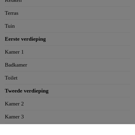
Keuken
Terras
Tuin
Eerste verdieping
Kamer 1
Badkamer
Toilet
Tweede verdieping
Kamer 2
Kamer 3
Derde verdieping