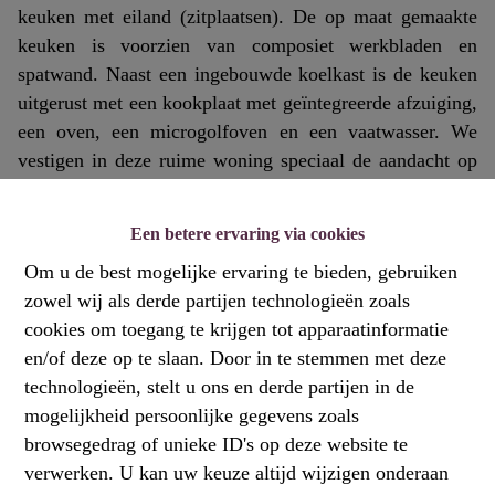
keuken met eiland (zitplaatsen). De op maat gemaakte
keuken is voorzien van composiet werkbladen en
spatwand. Naast een ingebouwde koelkast is de keuken
uitgerust met een kookplaat met geïntegreerde afzuiging,
een oven, een microgolfoven en een vaatwasser. We
vestigen in deze ruime woning speciaal de aandacht op
de mooie keramische tegelvloer (visgraatvorm), de in het
plafond geïntegreerde spots, de aluminium glazen deur
Een betere ervaring via cookies
naar de leefruimte en de decoratieve houten accentwand.
Om u de best mogelijke ervaring te bieden, gebruiken
De zuidgerichte tuin met terras (betontegels) en grassen
zowel wij als derde partijen technologieën zoals
is vrij diep voor een stadsomgeving. Op de 1e
cookies om toegang te krijgen tot apparaatinformatie
verdieping ligt achter de master bedroom een XL-
en/of deze op te slaan. Door in te stemmen met deze
badkamer, met dubbele wastafel, een inloopdouche met
technologieën, stelt u ons en derde partijen in de
handige nis en een hangtoilet, plus plaats voor
mogelijkheid persoonlijke gegevens zoals
wasmachine en droogkast. De 2e verdieping telt nog
browsegedrag of unieke ID's op deze website te
eens twee grote kamers. In de 4e kamer op de derde
verwerken. U kan uw keuze altijd wijzigen onderaan
verdieping (onder dak) spotten we twee veluxramen.