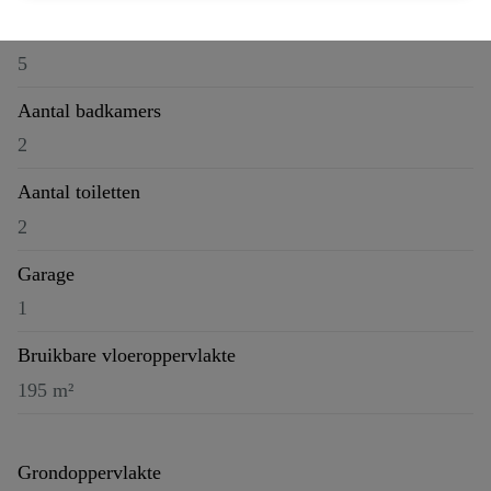
Aantal slaapkamers
5
Aantal badkamers
2
Aantal toiletten
2
Garage
1
Bruikbare vloeroppervlakte
195 m²
Grondoppervlakte