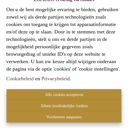
wijnkoelkasten en maar liefst drie combiovens, waarvan
Om u de best mogelijke ervaring te bieden, gebruiken
twee met stoomfunctie. Op de verdiepingen vinden we 4
zowel wij als derde partijen technologieën zoals
gezellige kamers en 2 badkamers. De grote badkamer
cookies om toegang te krijgen tot apparaatinformatie
omvat een ruime inloopdouche, hangtoilet en dubbel
en/of deze op te slaan. Door in te stemmen met deze
meubel met kolomkasten. Op zolder zit onder dak nog
technologieën, stelt u ons en derde partijen in de
een volledig afgewerkte extra kamer verscholen. In de
mogelijkheid persoonlijke gegevens zoals
omheinde tuin siert achter het betegelde terras, nog een
browsegedrag of unieke ID's op deze website te
flink uit de kluiten gewassen vijgenboom het grasveld.
verwerken. U kan uw keuze altijd wijzigen onderaan
de pagina via de optie 'cookies' of 'cookie instellingen'.
Cookiebeleid
en
Privacybeleid
.
Delen
Alle cookies accepteren
Alleen noodzakelijke cookies
Voorkeuren aanpassen
Algemeen