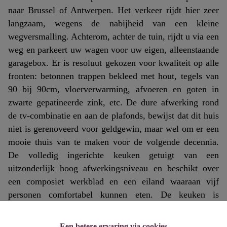
naar Brussel of Antwerpen. Het verkeer rijdt hier zeer
langzaam, wegens de nabijheid van een kleine
wegversmalling. Achterom, achter de tuin, rijdt u via een
weg en parkeert uw wagen voor uw eigen, alleenstaande
garagebox. Er is resoluut gekozen voor kwaliteit op alle
fronten: betonnen trappen bekleed met hout, tegels van
90 bij 90cm, vloerverwarming, afvoeren en goten in
zwarte gepatineerde zink, etc. De dure afwerking rond
de tv-combinatie en aan de plafonds, bewijst dat dit huis
niet is gerenoveerd voor geldgewin, maar wel om er een
mooie thuis van te maken voor de volgende decennia.
De volledig ingerichte keuken getuigt van een
uitzonderlijk hoog afwerkingsniveau en beschikt over
een composiet werkblad en een eiland waaraan vijf
personen comfortabel kunnen eten. De keuken is
uitgerust met een kookplaat met grillfunctie, vaatwasser,
koelkast, diepvriezer, ingebouwd espressotoestel, twee
Een betere ervaring via cookies