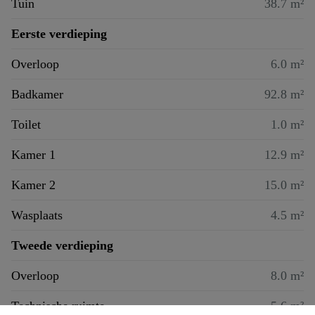
Tuin
38.7 m²
Eerste verdieping
Overloop
6.0 m²
Badkamer
92.8 m²
Toilet
1.0 m²
Kamer 1
12.9 m²
Kamer 2
15.0 m²
Wasplaats
4.5 m²
Tweede verdieping
Overloop
8.0 m²
Technische ruimte
5.6 m²