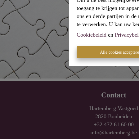
Om u de best mogelijke erv
toegang te krijgen tot appa
ons en derde partijen in d
te verwerken. U kan uw keuz
Cookiebeleid
en
Privacybel
Alle cookies accepter
Contact
Hartemberg Vastgoed
2820 Bonheiden
+32 472 61 60 00
info@hartemberg.be