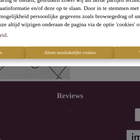
aring te bieden, gebruiken zowel wij als derde partijen techn
raatinformatie en/of deze op te slaan. Door in te stemmen met 
e mogelijkheid persoonlijke gegevens zoals browsegedrag of un
e altijd wijzigen onderaan de pagina via de optie 'cookies' of 
Te ko
eid
.
en
Alleen noodzakelijke cookies
Reviews
.