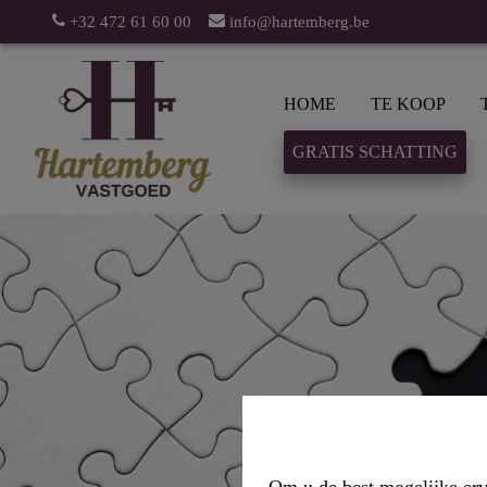
+32 472 61 60 00
info@hartemberg.be
HOME
TE KOOP
GRATIS SCHATTING