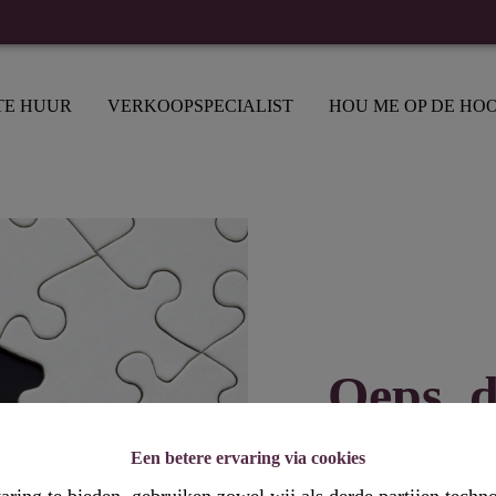
TE HUUR
VERKOOPSPECIALIST
HOU ME OP DE HO
Oeps, d
Een betere ervaring via cookies