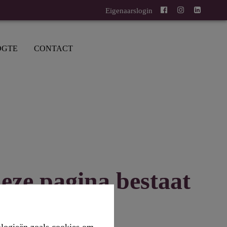
Eigenaarslogin
OGTE
CONTACT
eze pagina bestaat
niet meer