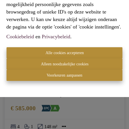
mogelijkheid persoonlijke gegevens zoals
browsegedrag of unieke ID's op deze website te
verwerken. U kan uw keuze altijd wijzigen onderaan
de pagina via de optie 'cookies' of 'cookie instellingen'.
Cookiebeleid
en
Privacybeleid
.
Alle cookies accepteren
Alleen noodzakelijke cookies
Voorkeuren aanpassen
BEN-woning in open bebouwing met 4 kamers,
carport en tuin
Grote Baan 243, 3150 Wespelaar
€ 585.000
4
1
148 m²