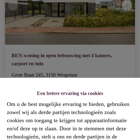
BEN-woning in open bebouwing met 4 kamers,
carport en tuin
Grote Baan 245, 3150 Wespelaar
€ 585.000
Een betere ervaring via cookies
Om u de best mogelijke ervaring te bieden, gebruiken
4
1
146 m²
zowel wij als derde partijen technologieën zoals
cookies om toegang te krijgen tot apparaatinformatie
en/of deze op te slaan. Door in te stemmen met deze
NIEUW
technologieën, stelt u ons en derde partijen in de